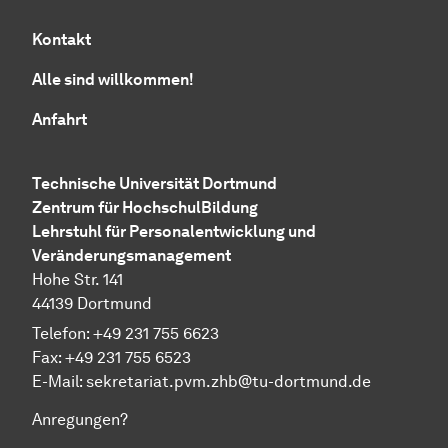
Kontakt
Alle sind willkommen!
Anfahrt
Technische Uni­ver­si­tät Dort­mund
Zen­trum für Hoch­schul­Bil­dung
Lehrstuhl für Personalentwicklung und
Veränderungsmanagement
Hohe Str. 141
44139 Dort­mund
Telefon: +49 231 755 6623
Fax: +49 231 755 6523
E-Mail:
sekretariat.pvm.zhb@tu-dortmund.de
Anregungen?