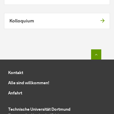
Kolloquium
Zum Seit
Kontakt
Alle sind willkommen!
Anfahrt
Technische Uni­ver­si­tät Dort­mund