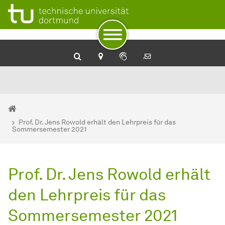
Zum Navigationspfad
Zur Navigation
Zum Schnellzugriff
Zum Fuß der Seite mit weiteren Services
Zum Inhalt
Zur Startseite
Sie sind hier:
Startseite
Prof. Dr. Jens Rowold erhält den Lehrpreis für das
Sommersemester 2021
Prof. Dr. Jens Rowold erhält
den Lehrpreis für das
Sommersemester 2021