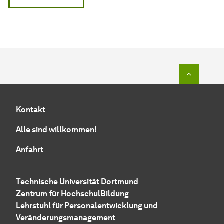
Zum Seit
Kontakt
Alle sind willkommen!
Anfahrt
Technische Uni­ver­si­tät Dort­mund
Zen­trum für Hoch­schul­Bil­dung
Lehrstuhl für Personalentwicklung und
Veränderungsmanagement